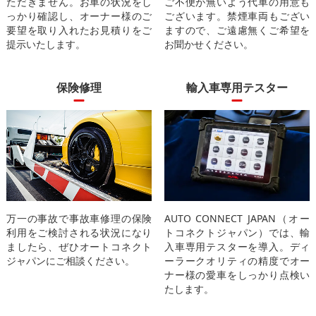
ただきません。お車の状況をし
ご不便が無いよう代車の用意も
っかり確認し、オーナー様のご
ございます。禁煙車両もござい
要望を取り入れたお見積りをご
ますので、ご遠慮無くご希望を
提示いたします。
お聞かせください。
保険修理
輸入車専用テスター
万一の事故で事故車修理の保険
AUTO CONNECT JAPAN（オー
利用をご検討される状況になり
トコネクトジャパン）では、輸
ましたら、ぜひオートコネクト
入車専用テスターを導入。ディ
ジャパンにご相談ください。
ーラークオリティの精度でオー
ナー様の愛車をしっかり点検い
たします。