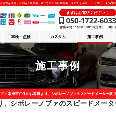
古屋市を拠点とする輸入車整備・修理専門の自動車整備工場です | AUTO CONNECT JAPAN
まずはお電話ください！
050-1722-603
営業時間：10:00〜18:00(定休日:日曜日)
車検・点検
カスタム
施工事例
施工事例
プ
>
常滑市在住のお客様より、シボレーノブァのスピードメーター取
り、シボレーノブァのスピードメータ