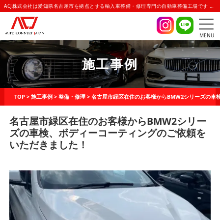
ACJ株式会社は愛知県名古屋市を拠点とする輸入車整備・修理専門の自動車整備工場です | AUTO CONNECT JAPAN(オートコネクトジャパン)
MENU
施工事例
TOP
>
施工事例
>
整備・修理
>
名古屋市緑区在住のお客様からBMW2シリーズの車
名古屋市緑区在住のお客様からBMW2シリー
ズの車検、ボディーコーティングのご依頼を
いただきました！