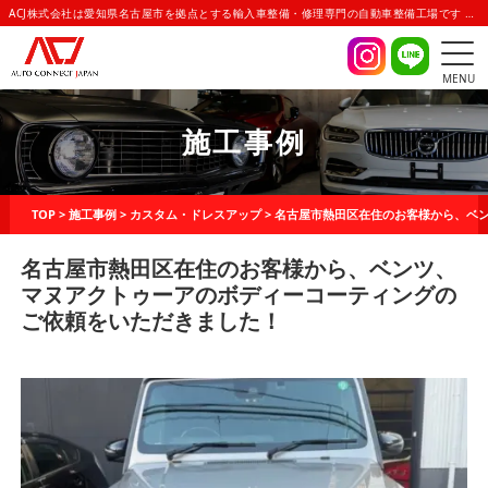
ACJ株式会社は愛知県名古屋市を拠点とする輸入車整備・修理専門の自動車整備工場です | AUTO CONNECT JAPAN(オートコネクトジャパン)
MENU
施工事例
TOP
>
施工事例
>
カスタム・ドレスアップ
>
名古屋市熱田区在住のお客様から、ベ
名古屋市熱田区在住のお客様から、ベンツ、
マヌアクトゥーアのボディーコーティングの
ご依頼をいただきました！