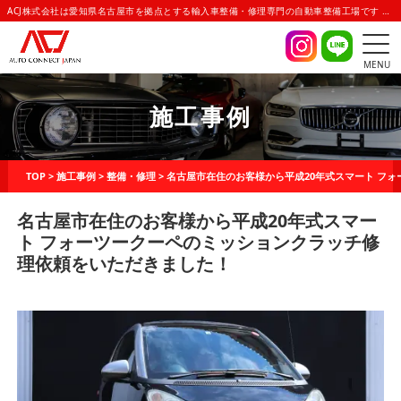
ACJ株式会社は愛知県名古屋市を拠点とする輸入車整備・修理専門の自動車整備工場です | AUTO CONNECT JAPAN(オートコネクトジャパン)
MENU
施工事例
TOP
>
施工事例
>
整備・修理
>
名古屋市在住のお客様から平成20年式スマート フ
名古屋市在住のお客様から平成20年式スマー
ト フォーツークーペのミッションクラッチ修
理依頼をいただきました！