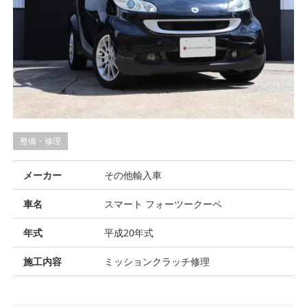
整備・修理
メーカー
その他輸入車
車名
スマート フォーツークーペ
年式
平成20年式
施工内容
ミッションクラッチ修理