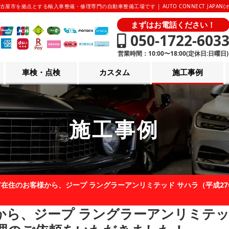
古屋市を拠点とする輸入車整備・修理専門の自動車整備工場です | AUTO CONNECT JAPAN
まずはお電話ください！
050-1722-603
営業時間：10:00〜18:00(定休日:日曜日)
車検・点検
カスタム
施工事例
施工事例
在住のお客様から、ジープ ラングラーアンリミテッド サハラ（平成2
ら、ジープ ラングラーアンリミテッ