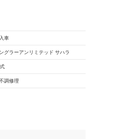
入車
ングラーアンリミテッド サハラ
年式
不調修理