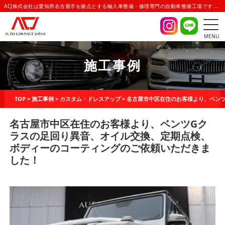
ACJ株式会社は愛知県名古屋市を拠点とする輸入車整備・修理専門の自動車整備工場です | AUTO CONNECT JAPAN(オートコネクトジャパン)
MENU
施工事例
TOP
>
施工事例
>
カスタム・ドレスアップ
>
名古屋市中区在住のお客様より、ベン
名古屋市中区在住のお客様より、ベンツGク
ラスの足回り異音、オイル交換、定期点検、
ボディーのコーティングのご依頼いただきま
した！