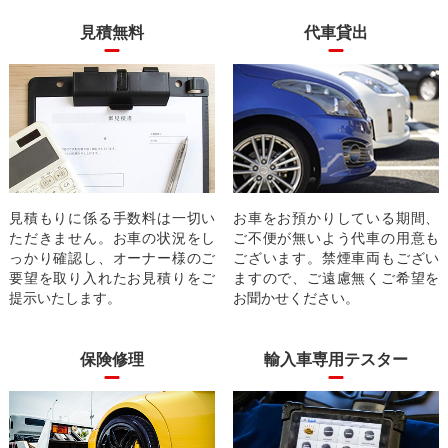
見積無料
代車貸出
見積もりに係る手数料は一切い
お車をお預かりしている期間、
ただきません。お車の状況をし
ご不便が無いよう代車の用意も
っかり確認し、オーナー様のご
ございます。禁煙車両もござい
要望を取り入れたお見積りをご
ますので、ご遠慮無くご希望を
提示いたします。
お聞かせください。
保険修理
輸入車専用テスター