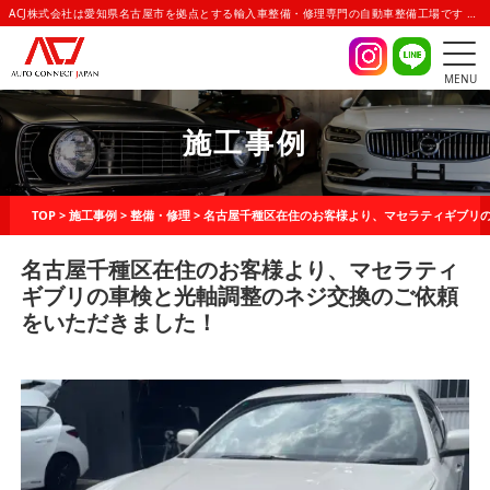
ACJ株式会社は愛知県名古屋市を拠点とする輸入車整備・修理専門の自動車整備工場です | AUTO CONNECT JAPAN(オートコネクトジャパン)
MENU
施工事例
TOP
>
施工事例
>
整備・修理
>
名古屋千種区在住のお客様より、マセラティギブリ
名古屋千種区在住のお客様より、マセラティ
ギブリの車検と光軸調整のネジ交換のご依頼
をいただきました！