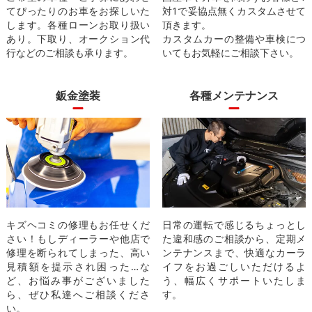
てぴったりのお車をお探しいた
対1で妥協点無くカスタムさせて
します。各種ローンお取り扱い
頂きます。
あり。下取り、オークション代
カスタムカーの整備や車検につ
行などのご相談も承ります。
いてもお気軽にご相談下さい。
鈑金塗装
各種メンテナンス
キズヘコミの修理もお任せくだ
日常の運転で感じるちょっとし
さい！もしディーラーや他店で
た違和感のご相談から、定期メ
修理を断られてしまった、高い
ンテナンスまで、快適なカーラ
見積額を提示され困った…な
イフをお過ごしいただけるよ
ど、お悩み事がございました
う、幅広くサポートいたしま
ら、ぜひ私達へご相談くださ
す。
い。